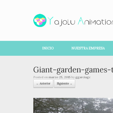
INICIO
NUESTRA EMPRESA
Giant-garden-games-t
Posted on
marzo 25, 2015
by
ggarciagc
← Anterior
Siguiente →