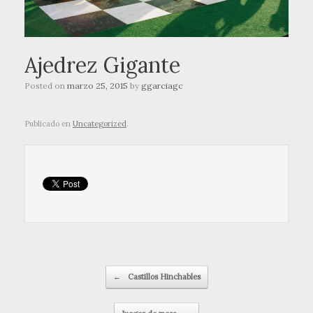
Ajedrez Gigante
Posted on
marzo 25, 2015
by
ggarciagc
Publicado en
Uncategorized
.
Navegador de artículos
←
Castillos Hinchables